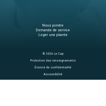
La Boussole
Dépendances et
troubles
concomitants
Nous joindre
Demande de service
Programme Intensif avec Hébergement
Loger une plainte
Prévention en milieu scolaire
Programme de jour
© 2026 Le Cap
Services communautaires
Protection des renseignements
Programme Entr’Aide
Énoncé de confidentialité
Stop tabac
Accessibilité
Conception et hébergement du site Web par Impeka
Rétablissement SMART
Centres éducatifs