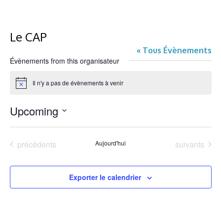
corporatifs
Rapports annuels
Le CAP
États financiers
« Tous Évènements
Plan stratégique
Évènements from this organisateur
Témoignages
Il n'y a pas de évènements à venir
Notice
Partenariats
Upcoming
Sondage
Choisir
la
FAQ
date.
Évènements
Évènements
précédents
Aujourd'hui
suivants
Exporter le calendrier
Enfant
Ado
Jeune adulte