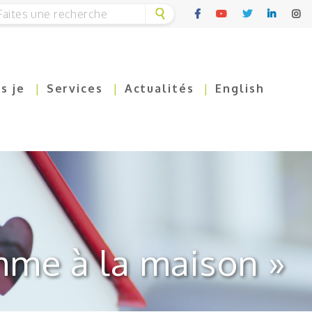
is je
Services
Actualités
English
me à la maison »