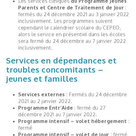
Les services cliniques
du Programme Jeunes
Parents et Centre de Traitement de Jour
:
Adulte
fermés du 24 décembre 2021 au 3 janvier 2022
Parent et famille
inclusivement. Les programmes suivent
cependant le calendrier scolaire du CEPEO,
Partenaire
alors le service en présentiel dans les écoles
sera fermé du 24 décembre au 7 janvier 2022
inclusivement.
Services en dépendances et
Service d’accueil
troubles concomitants –
Santé mentale
jeunes et familles
Centre de traitement de jour (4-12 ans)
0-18 ans
Services externes
: Fermés du 24 décembre
2021 au 2 janvier 2022.
DAPLV
Programme Entr’Aide
: fermé du 27
décembre 2021 au 7 janvier 2022.
Santé mentale de la petite enfance
Programme intensif
– volet hébergement
:
fermé
18 ans et +
Programme intensif – volet de jour
: fermé