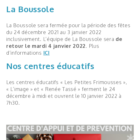
La Boussole
Quoi de neuf ?
La Boussole sera fermée pour la période des fêtes
Nouvelles
du 24 décembre 2021 au 3 janvier 2022
inclusivement. L’équipe de La Boussole sera
de
Groupes et ateliers
retour le mardi 4 janvier
2022
. Plus
Webinaires
d’informations
ICI
Calendrier d’activités
Nos centres éducatifs
Les centres éducatifs « Les Petites Frimousses »,
« L’image » et « Renée Tassé » ferment le 24
décembre à midi et ouvrent le 10 janvier 2022 à
7h30.
Demande de service
Nous joindre
Loger une plainte