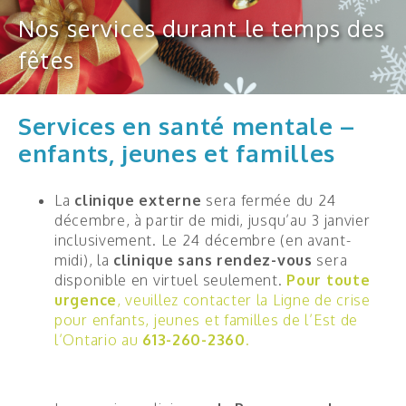
corporatifs
Nos services durant le temps des
Rapports annuels
fêtes
États financiers
Plan stratégique
Services en santé mentale –
enfants, jeunes et familles
Témoignages
Partenariats
La
clinique externe
sera fermée du 24
Sondage
décembre, à partir de midi, jusqu’au 3 janvier
inclusivement. Le 24 décembre (en avant-
FAQ
midi), la
clinique sans rendez-vous
sera
disponible en virtuel seulement.
Pour toute
urgence
, veuillez contacter la Ligne de crise
pour enfants, jeunes et familles de l’Est de
Enfant
l’Ontario au
613-260-2360
.
Ado
Jeune adulte