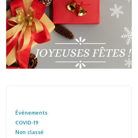
Sondage
Entrevues radio
Entrevues télévisées
Emploi
Stage
Bénévolat
Catégories
Événements
COVID-19
Qu’est-ce que la santé mentale?
Non classé