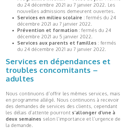
du 24 décembre 2021 au 7 janvier 2022. Les
La Boussole
nouvelles admissions demeurent ouvertes.
Services en milieu scolaire
: fermés du 24
Dépendances et
troubles
décembre 2021 au 7 janvier 2022.
concomitants
Prévention et formation
: fermés du 24
décembre 2021 au 5 janvier 2022.
Programme Intensif avec Hébergement
Services aux parents et familles
: fermés
Prévention en milieu scolaire
du 24 décembre 2021 au 7 janvier 2022.
Services en dépendances et
Programme de jour
troubles concomitants –
Services communautaires
adultes
Programme Entr’Aide
Stop tabac
Nous continuons d’offrir les mêmes services, mais
en programme allégé. Nous continuons à recevoir
Rétablissement SMART
des demandes de services des clients, cependant
les délais d’attente pourront
s’allonger d’une à
Centres éducatifs
deux semaines
selon l’importance et l’urgence de
la demande.